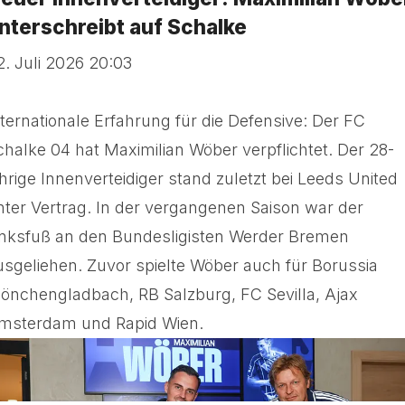
nterschreibt auf Schalke
2. Juli 2026 20:03
nternationale Erfahrung für die Defensive: Der FC
chalke 04 hat Maximilian Wöber verpflichtet. Der 28-
ährige Innenverteidiger stand zuletzt bei Leeds United
nter Vertrag. In der vergangenen Saison war der
inksfuß an den Bundesligisten Werder Bremen
usgeliehen. Zuvor spielte Wöber auch für Borussia
önchengladbach, RB Salzburg, FC Sevilla, Ajax
msterdam und Rapid Wien.