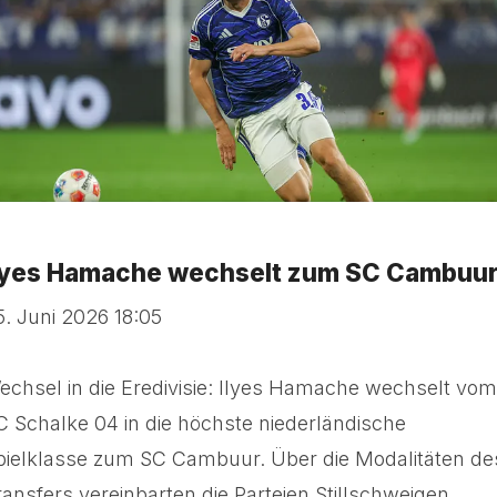
lyes Hamache wechselt zum SC Cambuu
5. Juni 2026 18:05
echsel in die Eredivisie: Ilyes Hamache wechselt vom
C Schalke 04 in die höchste niederländische
pielklasse zum SC Cambuur. Über die Modalitäten de
ransfers vereinbarten die Parteien Stillschweigen.