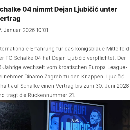
chalke 04 nimmt Dejan Ljubičić unter
ertrag
7. Januar 2026 10:01
nternationale Erfahrung für das königsblaue Mittelfeld
er FC Schalke 04 hat Dejan Ljubičić verpflichtet. Der
8-Jährige wechselt vom kroatischen Europa League-
eilnehmer Dinamo Zagreb zu den Knappen. Ljubičić
rhält auf Schalke einen Vertrag bis zum 30. Juni 2028
nd trägt die Rückennummer 21.