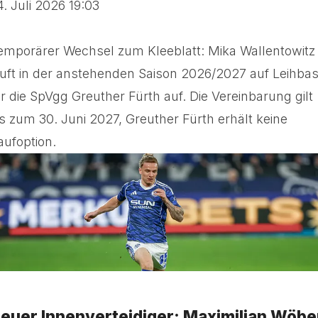
4. Juli 2026 19:03
emporärer Wechsel zum Kleeblatt: Mika Wallentowitz
äuft in der anstehenden Saison 2026/2027 auf Leihbas
ür die SpVgg Greuther Fürth auf. Die Vereinbarung gilt
is zum 30. Juni 2027, Greuther Fürth erhält keine
aufoption.
euer Innenverteidiger: Maximilian Wöbe