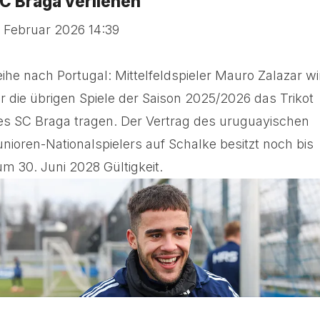
C Braga verliehen
. Februar 2026 14:39
eihe nach Portugal: Mittelfeldspieler Mauro Zalazar wi
ür die übrigen Spiele der Saison 2025/2026 das Trikot
es SC Braga tragen. Der Vertrag des uruguayischen
unioren-Nationalspielers auf Schalke besitzt noch bis
um 30. Juni 2028 Gültigkeit.