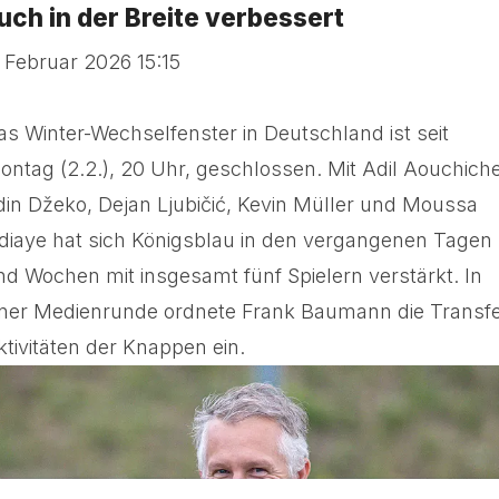
uch in der Breite verbessert
. Februar 2026 15:15
as Winter-Wechselfenster in Deutschland ist seit
ontag (2.2.), 20 Uhr, geschlossen. Mit Adil Aouchiche
din Džeko, Dejan Ljubičić, Kevin Müller und Moussa
diaye hat sich Königsblau in den vergangenen Tagen
nd Wochen mit insgesamt fünf Spielern verstärkt. In
iner Medienrunde ordnete Frank Baumann die Transfe
ktivitäten der Knappen ein.