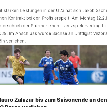
it starken Leistungen in der U23 hat sich Jakob Sach
inen Kontrakt bei den Profis erspielt. Am Montag (2.2.
nterschrieb der Stürmer einen Lizenzspielervertrag bi
029. Im Anschluss wurde Sachse an Drittligist Viktori
öln verliehen.
auro Zalazar bis zum Saisonende an den