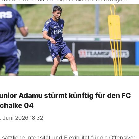
unior Adamu stürmt künftig für den FC
chalke 04
1. Juni 2026 18:32
sätzliche Intensität und Flexibilität für die Offensive: