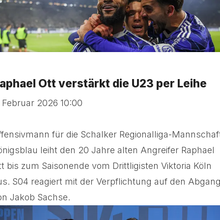
aphael Ott verstärkt die U23 per Leihe
. Februar 2026 10:00
ffensivmann für die Schalker Regionalliga-Mannschaf
önigsblau leiht den 20 Jahre alten Angreifer Raphael
tt bis zum Saisonende vom Drittligisten Viktoria Köln
us. S04 reagiert mit der Verpflichtung auf den Abgan
on Jakob Sachse.