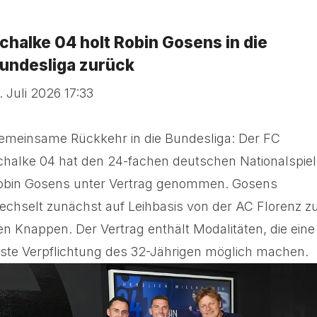
chalke 04 holt Robin Gosens in die
undesliga zurück
. Juli 2026 17:33
emeinsame Rückkehr in die Bundesliga: Der FC
chalke 04 hat den 24-fachen deutschen Nationalspiel
obin Gosens unter Vertrag genommen. Gosens
echselt zunächst auf Leihbasis von der AC Florenz z
en Knappen. Der Vertrag enthält Modalitäten, die eine
este Verpflichtung des 32-Jährigen möglich machen.