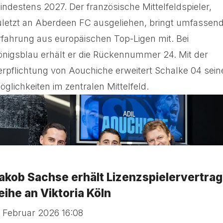
indestens 2027. Der französische Mittelfeldspieler,
uletzt an Aberdeen FC ausgeliehen, bringt umfassen
rfahrung aus europäischen Top-Ligen mit. Bei
önigsblau erhält er die Rückennummer 24. Mit der
erpflichtung von Aouchiche erweitert Schalke 04 sein
öglichkeiten im zentralen Mittelfeld.
akob Sachse erhält Lizenzspielervertrag
eihe an Viktoria Köln
. Februar 2026 16:08