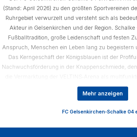
(Stand: April 2026) zu den größten Sportvereinen der 
Ruhrgebiet verwurzelt und versteht sich als bedeut
Akteur in Gelsenkirchen und der Region. Schalke 0
Fußballtradition, große Leidenschaft und festen
Anspruch, Menschen ein Leben lang zu begeistern u
Das Kerngeschäft der Königsblauen ist der Profifu
Nachwuchsförderung in der Knappenschmiede, den 
die Vermarktung der VELTINS‑Arena als multifunkti
den Heimspielen strömen jährlich über eine Mill
Mehr anzeigen
VELTINS‑Arena.
FC Gelsenkirchen-Schalke 04 e