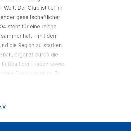
Welt. Der Club ist tief im
ender gesellschaftlicher
4 steht für eine reiche
 Zusammenhalt – mit dem
nd die Region zu stärken.
ßball, ergänzt durch die
Fußball der Frauen sowie
onale Event‑Location. Zu
ion Fußballfans in die
.V.