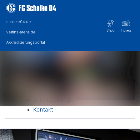
Im Newsroom suchen
Alle Meldungen
Folgen
Nicht
Mediengalerie
mehr folgen
Veranstaltungen
Kontakt