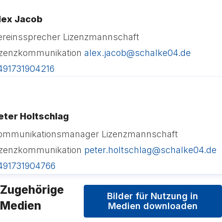
lex Jacob
ereinssprecher Lizenzmannschaft
izenzkommunikation
alex.jacob@schalke04.de
491731904216
eter Holtschlag
ommunikationsmanager Lizenzmannschaft
izenzkommunikation
peter.holtschlag@schalke04.de
491731904766
Zugehörige
Bilder für Nutzung in
Medien
Medien downloaden