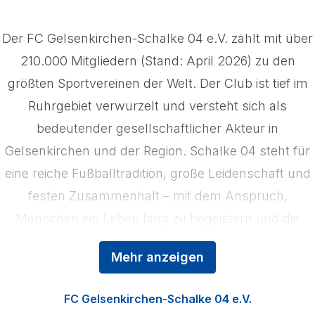
Der FC Gelsenkirchen-Schalke 04 e.V. zählt mit über
210.000 Mitgliedern (Stand: April 2026) zu den
größten Sportvereinen der Welt. Der Club ist tief im
Ruhrgebiet verwurzelt und versteht sich als
bedeutender gesellschaftlicher Akteur in
Gelsenkirchen und der Region. Schalke 04 steht für
eine reiche Fußballtradition, große Leidenschaft und
festen Zusammenhalt – mit dem Anspruch,
Menschen ein Leben lang zu begeistern und die
Region zu stärken. Das Kerngeschäft der
Mehr anzeigen
Königsblauen ist der Profifußball, ergänzt durch die
Nachwuchsförderung in der Knappenschmiede, den
FC Gelsenkirchen-Schalke 04 e.V.
Fußball der Frauen sowie die Vermarktung der