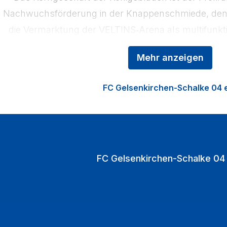
Nachwuchsförderung in der Knappenschmiede, den 
die Vermarktung der VELTINS‑Arena als multifunkti
den Heimspielen strömen jährlich über eine Mill
Mehr anzeigen
VELTINS‑Arena.
FC Gelsenkirchen-Schalke 04 e
FC Gelsenkirchen-Schalke 04 