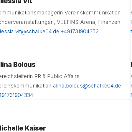
llessia Vit
ommunikationsmanagerin Vereinskommunikation
onderveranstaltungen, VELTINS-Arena, Finanzen
llessia.vit@schalke04.de
+491731904352
lina Bolous
reichsleiterin PR & Public Affairs
ereinskommunikation
alina.bolous@schalke04.de
491731904334
ichelle Kaiser