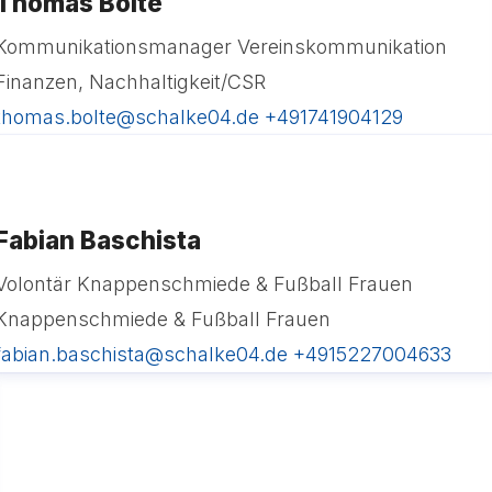
Thomas Bolte
Kommunikationsmanager Vereinskommunikation
Finanzen, Nachhaltigkeit/CSR
thomas.bolte@schalke04.de
+491741904129
Fabian Baschista
Volontär Knappenschmiede & Fußball Frauen
Knappenschmiede & Fußball Frauen
fabian.baschista@schalke04.de
+4915227004633