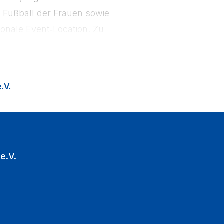
Fußball der Frauen sowie
onale Event‑Location. Zu
ion Fußballfans in die
.V.
e.V.