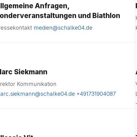
llgemeine Anfragen,
onderveranstaltungen und Biathlon
ressekontakt
medien@schalke04.de
arc Siekmann
irektor Kommunikation
arc.siekmann@schalke04.de
+491731904087