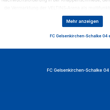
die Vermarktung der VELTINS‑Arena als multifunkti
den Heimspielen strömen jährlich über eine Mill
Mehr anzeigen
VELTINS‑Arena.
FC Gelsenkirchen-Schalke 04 e
FC Gelsenkirchen-Schalke 04 