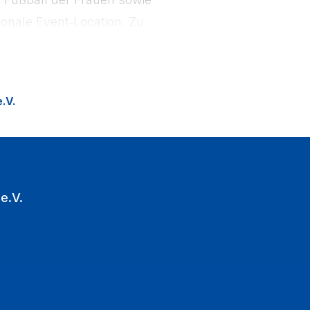
onale Event‑Location. Zu
ion Fußballfans in die
.V.
e.V.