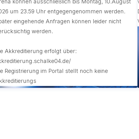
rena können ausschließlich bis Montag, 10.August
026 um 23.59 Uhr entgegengenommen werden.
päter eingehende Anfragen können leider nicht
erücksichtig werden.
ie Akkreditierung erfolgt über:
kkreditierung.schalke04.de/
ie Registrierung im Portal stellt noch keine
kkreditierungs