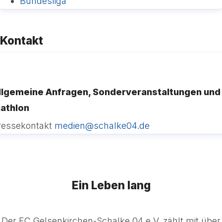
Bundesliga
Kontakt
llgemeine Anfragen, Sonderveranstaltungen und
iathlon
ressekontakt
medien@schalke04.de
Ein Leben lang
Der FC Gelsenkirchen-Schalke 04 e.V. zählt mit über