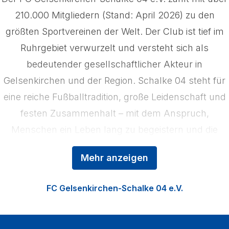
210.000 Mitgliedern (Stand: April 2026) zu den
größten Sportvereinen der Welt. Der Club ist tief im
Ruhrgebiet verwurzelt und versteht sich als
bedeutender gesellschaftlicher Akteur in
Gelsenkirchen und der Region. Schalke 04 steht für
eine reiche Fußballtradition, große Leidenschaft und
festen Zusammenhalt – mit dem Anspruch,
Menschen ein Leben lang zu begeistern und die
Region zu stärken. Das Kerngeschäft der
Mehr anzeigen
Königsblauen ist der Profifußball, ergänzt durch die
Nachwuchsförderung in der Knappenschmiede, den
FC Gelsenkirchen-Schalke 04 e.V.
Fußball der Frauen sowie die Vermarktung der
VELTINS‑Arena als multifunktionale Event‑Location.
Zu den Heimspielen strömen jährlich über eine