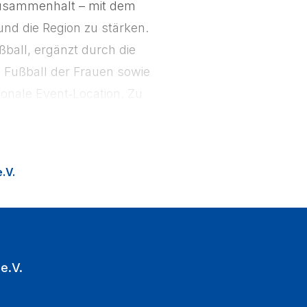
 Zusammenhalt – mit dem
nd die Region zu stärken.
ßball, ergänzt durch die
Fußball der Frauen sowie
onale Event‑Location. Zu
ion Fußballfans in die
.V.
e.V.