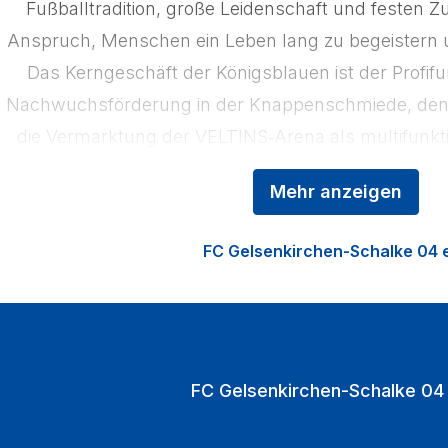
Fußballtradition, große Leidenschaft und festen
Anspruch, Menschen ein Leben lang zu begeistern u
Das Kerngeschäft der Königsblauen ist der Profifu
Nachwuchsförderung in der Knappenschmiede, den 
die Vermarktung der VELTINS‑Arena als multifunkti
den Heimspielen strömen jährlich über eine Mill
Mehr anzeigen
VELTINS‑Arena.
FC Gelsenkirchen-Schalke 04 e
FC Gelsenkirchen-Schalke 04 