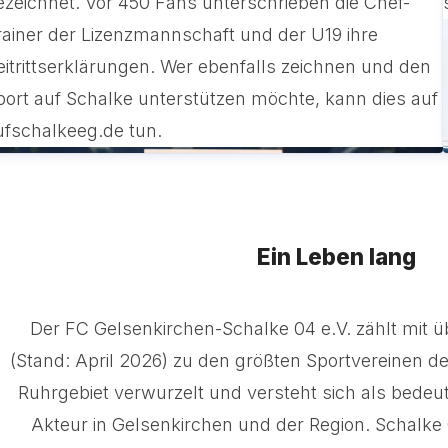
ezeichnet. Vor 450 Fans unterschrieben die Chef-
rainer der Lizenzmannschaft und der U19 ihre
eitrittserklärungen. Wer ebenfalls zeichnen und den
port auf Schalke unterstützen möchte, kann dies auf
ufschalkeeg.de tun.
Ein Leben lang
Der FC Gelsenkirchen-Schalke 04 e.V. zählt mit ü
(Stand: April 2026) zu den größten Sportvereinen der 
Ruhrgebiet verwurzelt und versteht sich als bedeut
Akteur in Gelsenkirchen und der Region. Schalke 0