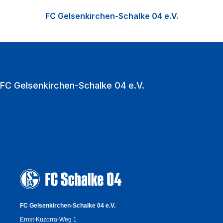
Nachwuchsförderung in der Knappenschmiede, den
FC Gelsenkirchen-Schalke 04 e.V.
Fußball der Frauen sowie die Vermarktung der
VELTINS‑Arena als multifunktionale Event‑Location.
Zu den Heimspielen strömen jährlich über eine
Million Fußballfans in die VELTINS‑Arena.
FC Gelsenkirchen-Schalke 04 e.V.