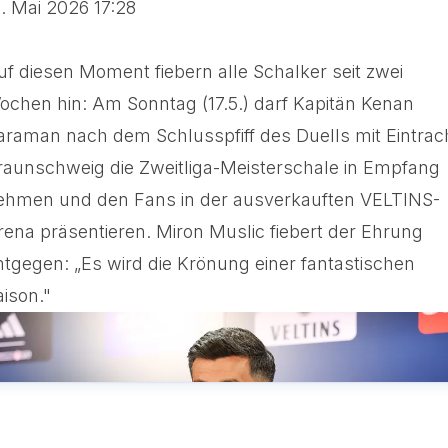
5. Mai 2026 17:28
uf diesen Moment fiebern alle Schalker seit zwei
ochen hin: Am Sonntag (17.5.) darf Kapitän Kenan
araman nach dem Schlusspfiff des Duells mit Eintrac
raunschweig die Zweitliga-Meisterschale in Empfang
ehmen und den Fans in der ausverkauften VELTINS-
rena präsentieren. Miron Muslic fiebert der Ehrung
ntgegen: „Es wird die Krönung einer fantastischen
aison."