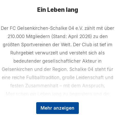
Ein Leben lang
Der FC Gelsenkirchen-Schalke 04 e.V. zählt mit über
210.000 Mitgliedern (Stand: April 2026) zu den
größten Sportvereinen der Welt. Der Club ist tief im
Ruhrgebiet verwurzelt und versteht sich als
bedeutender gesellschaftlicher Akteur in
Gelsenkirchen und der Region. Schalke 04 steht für
eine reiche Fußballtradition, große Leidenschaft und
festen Zusammenhalt – mit dem Anspruch,
Menschen ein Leben lang zu begeistern und die
Region zu stärken. Das Kerngeschäft der
Mehr anzeigen
Königsblauen ist der Profifußball, ergänzt durch die