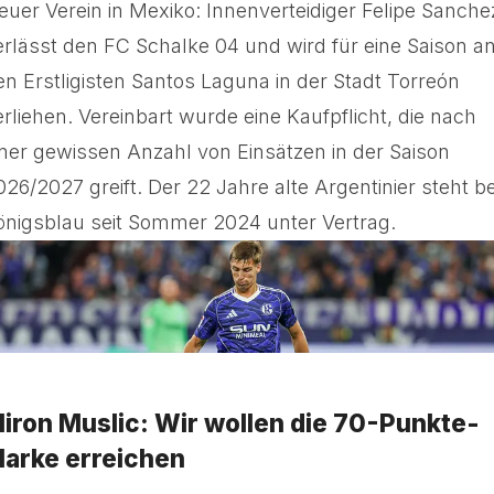
euer Verein in Mexiko: Innenverteidiger Felipe Sanche
erlässt den FC Schalke 04 und wird für eine Saison a
en Erstligisten Santos Laguna in der Stadt Torreón
erliehen. Vereinbart wurde eine Kaufpflicht, die nach
iner gewissen Anzahl von Einsätzen in der Saison
026/2027 greift. Der 22 Jahre alte Argentinier steht be
önigsblau seit Sommer 2024 unter Vertrag.
iron Muslic: Wir wollen die 70-Punkte-
arke erreichen