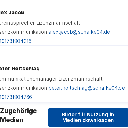
lex Jacob
ereinssprecher Lizenzmannschaft
izenzkommunikation
alex.jacob@schalke04.de
491731904216
eter Holtschlag
ommunikationsmanager Lizenzmannschaft
izenzkommunikation
peter.holtschlag@schalke04.de
491731904766
Zugehörige
Bilder für Nutzung in
Medien
Medien downloaden