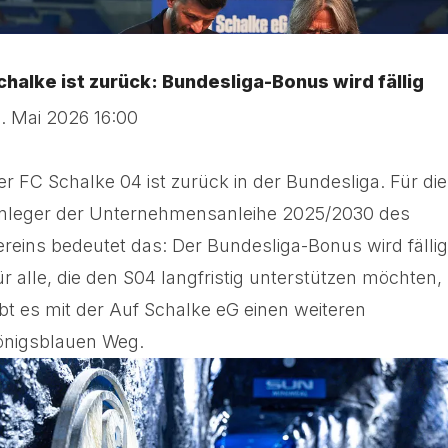
chalke ist zurück: Bundesliga-Bonus wird fällig
3. Mai 2026 16:00
er FC Schalke 04 ist zurück in der Bundesliga. Für die
nleger der Unternehmensanleihe 2025/2030 des
ereins bedeutet das: Der Bundesliga-Bonus wird fällig
ür alle, die den S04 langfristig unterstützen möchten,
ibt es mit der Auf Schalke eG einen weiteren
önigsblauen Weg.