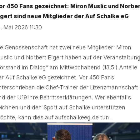
or 450 Fans gezeichnet: Miron Muslic und Norbe
lgert sind neue Mitglieder der Auf Schalke eG
4. Mai 2026 11:30
ie Genossenschaft hat zwei neue Mitglieder: Miron
uslic und Norbert Elgert haben auf der Veranstaltun
Vorstand im Dialog“ am Mittwochabend (13.5.) Anteile
er Auf Schalke eG gezeichnet. Vor 450 Fans
nterschrieben die Chef-Trainer der Lizenzmannschaft
nd der U19 ihre Beitrittserklärungen. Wer ebenfalls
eichnen und den Sport auf Schalke unterstützen
öchte, kann dies auf aufschalkeeg.de tun.