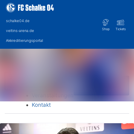
Im Newsroom suchen
Alle Meldungen
Folgen
Nicht
Mediengalerie
mehr folgen
Veranstaltungen
Kontakt