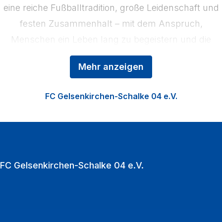
eine reiche Fußballtradition, große Leidenschaft und
festen Zusammenhalt – mit dem Anspruch,
Menschen ein Leben lang zu begeistern und die
Region zu stärken. Das Kerngeschäft der
Mehr anzeigen
Königsblauen ist der Profifußball, ergänzt durch die
Nachwuchsförderung in der Knappenschmiede, den
FC Gelsenkirchen-Schalke 04 e.V.
Fußball der Frauen sowie die Vermarktung der
VELTINS‑Arena als multifunktionale Event‑Location.
Zu den Heimspielen strömen jährlich über eine
Million Fußballfans in die VELTINS‑Arena.
FC Gelsenkirchen-Schalke 04 e.V.