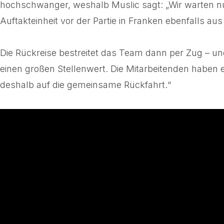
hochschwanger, weshalb Muslic sagt: „Wir warten nur 
Auftakteinheit vor der Partie in Franken ebenfalls 
Die Rückreise bestreitet das Team dann per Zug – un
einen großen Stellenwert. Die Mitarbeitenden haben e
deshalb auf die gemeinsame Rückfahrt.“