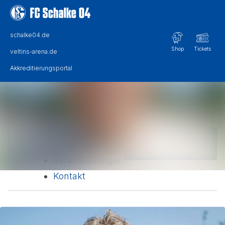
Im Newsroom suchen
Alle Meldungen
Folgen
Nicht
Mediengalerie
mehr folgen
Veranstaltungen
Kontakt