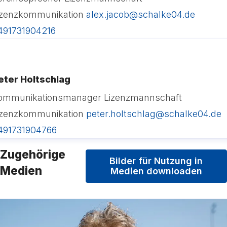
izenzkommunikation
alex.jacob@schalke04.de
491731904216
eter Holtschlag
ommunikationsmanager Lizenzmannschaft
izenzkommunikation
peter.holtschlag@schalke04.de
491731904766
Zugehörige
Bilder für Nutzung in
Medien
Medien downloaden