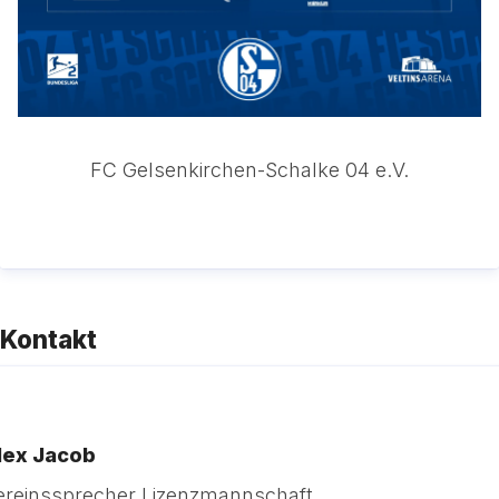
FC Gelsenkirchen-Schalke 04 e.V.
Kontakt
lex Jacob
ereinssprecher Lizenzmannschaft