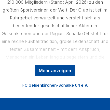
210.000 Mitgliedern (Stand: April 2026) zu den
größten Sportvereinen der Welt. Der Club ist tief im
Ruhrgebiet verwurzelt und versteht sich als
bedeutender gesellschaftlicher Akteur in
Gelsenkirchen und der Region. Schalke 04 steht für
eine reiche Fußballtradition, große Leidenschaft und
festen Zusammenhalt – mit dem Anspruch,
Menschen ein Leben lang zu begeistern und die
Region zu stärken. Das Kerngeschäft der
Mehr anzeigen
Königsblauen ist der Profifußball, ergänzt durch die
Nachwuchsförderung in der Knappenschmiede, den
FC Gelsenkirchen-Schalke 04 e.V.
Fußball der Frauen sowie die Vermarktung der
VELTINS‑Arena als multifunktionale Event‑Location.
Zu den Heimspielen strömen jährlich über eine