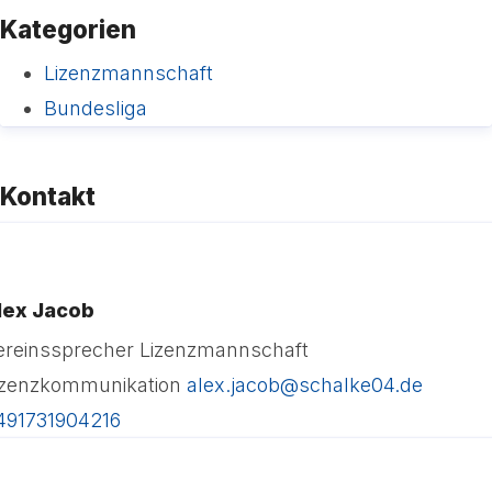
Kategorien
Lizenzmannschaft
Bundesliga
Kontakt
lex Jacob
ereinssprecher Lizenzmannschaft
izenzkommunikation
alex.jacob@schalke04.de
491731904216