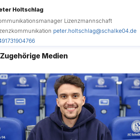
eter Holtschlag
ommunikationsmanager Lizenzmannschaft
izenzkommunikation
peter.holtschlag@schalke04.de
491731904766
Zugehörige Medien