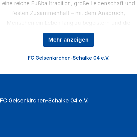
eine reiche Fußballtradition, große Leidenschaft und
festen Zusammenhalt – mit dem Anspruch,
Menschen ein Leben lang zu begeistern und die
Region zu stärken. Das Kerngeschäft der
Mehr anzeigen
Königsblauen ist der Profifußball, ergänzt durch die
Nachwuchsförderung in der Knappenschmiede, den
FC Gelsenkirchen-Schalke 04 e.V.
Fußball der Frauen sowie die Vermarktung der
VELTINS‑Arena als multifunktionale Event‑Location.
Zu den Heimspielen strömen jährlich über eine
Million Fußballfans in die VELTINS‑Arena.
FC Gelsenkirchen-Schalke 04 e.V.