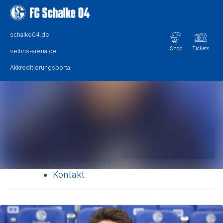
Im Newsroom suchen
Alle Meldungen
Folgen
Nicht
Mediengalerie
mehr folgen
Veranstaltungen
Kontakt