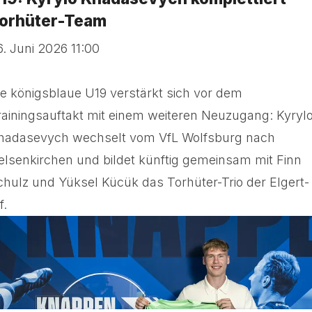
orhüter-Team
6. Juni 2026 11:00
ie königsblaue U19 verstärkt sich vor dem
rainingsauftakt mit einem weiteren Neuzugang: Kyryl
hadasevych wechselt vom VfL Wolfsburg nach
elsenkirchen und bildet künftig gemeinsam mit Finn
chulz und Yüksel Kücük das Torhüter-Trio der Elgert-
f.