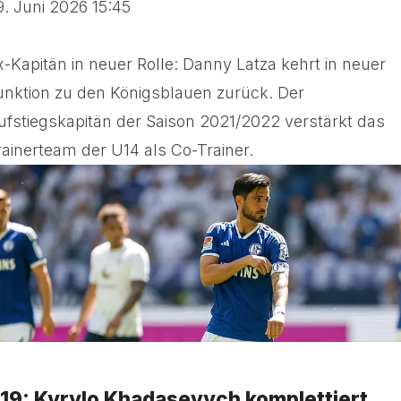
9. Juni 2026 15:45
x-Kapitän in neuer Rolle: Danny Latza kehrt in neuer
unktion zu den Königsblauen zurück. Der
ufstiegskapitän der Saison 2021/2022 verstärkt das
rainerteam der U14 als Co-Trainer.
19: Kyrylo Khadasevych komplettiert