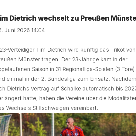
im Dietrich wechselt zu Preußen Münst
5. Juni 2026 14:04
23-Verteidiger Tim Dietrich wird künftig das Trikot von
reußen Münster tragen. Der 23-Jährige kam in der
bgelaufenen Saison in 31 Regionalliga-Spielen (3 Tore)
nd einmal in der 2. Bundesliga zum Einsatz. Nachde
ich Dietrichs Vertrag auf Schalke automatisch bis 202
erlängert hatte, haben die Vereine über die Modalitäte
es Wechsels Stillschweigen vereinbart.