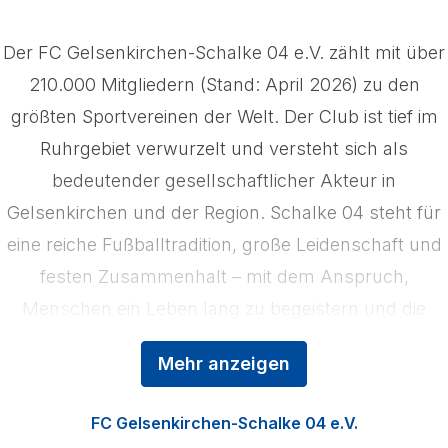
Der FC Gelsenkirchen-Schalke 04 e.V. zählt mit über
210.000 Mitgliedern (Stand: April 2026) zu den
größten Sportvereinen der Welt. Der Club ist tief im
Ruhrgebiet verwurzelt und versteht sich als
bedeutender gesellschaftlicher Akteur in
Gelsenkirchen und der Region. Schalke 04 steht für
eine reiche Fußballtradition, große Leidenschaft und
festen Zusammenhalt – mit dem Anspruch,
Menschen ein Leben lang zu begeistern und die
Region zu stärken. Das Kerngeschäft der
Mehr anzeigen
Königsblauen ist der Profifußball, ergänzt durch die
Nachwuchsförderung in der Knappenschmiede, den
FC Gelsenkirchen-Schalke 04 e.V.
Fußball der Frauen sowie die Vermarktung der