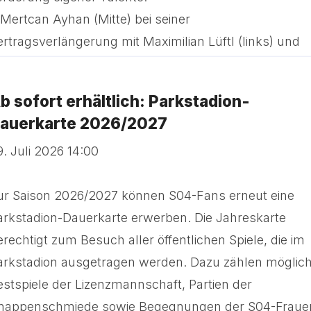
b sofort erhältlich: Parkstadion-
auerkarte 2026/2027
9. Juli 2026 14:00
ur Saison 2026/2027 können S04-Fans erneut eine
arkstadion-Dauerkarte erwerben. Die Jahreskarte
erechtigt zum Besuch aller öffentlichen Spiele, die im
arkstadion ausgetragen werden. Dazu zählen möglic
estspiele der Lizenzmannschaft, Partien der
nappenschmiede sowie Begegnungen der S04-Fraue