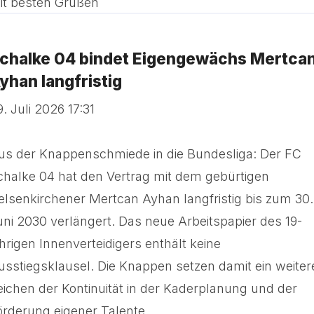
it besten Grüßen
chalke 04 bindet Eigengewächs Mertca
yhan langfristig
. Juli 2026 17:31
us der Knappenschmiede in die Bundesliga: Der FC
chalke 04 hat den Vertrag mit dem gebürtigen
elsenkirchener Mertcan Ayhan langfristig bis zum 30.
uni 2030 verlängert. Das neue Arbeitspapier des 19-
ährigen Innenverteidigers enthält keine
usstiegsklausel. Die Knappen setzen damit ein weiter
eichen der Kontinuität in der Kaderplanung und der
örderung eigener Talente.