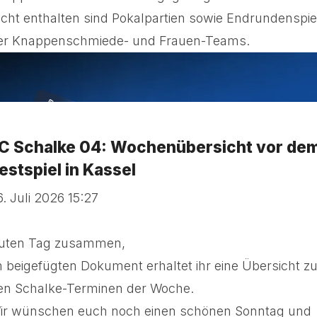
icht enthalten sind Pokalpartien sowie Endrundenspie
er Knappenschmiede- und Frauen-Teams.
C Schalke 04: Wochenübersicht vor de
estspiel in Kassel
6. Juli 2026 15:27
uten Tag zusammen,
m beigefügten Dokument erhaltet ihr eine Übersicht z
en Schalke-Terminen der Woche.
ir wünschen euch noch einen schönen Sonntag und