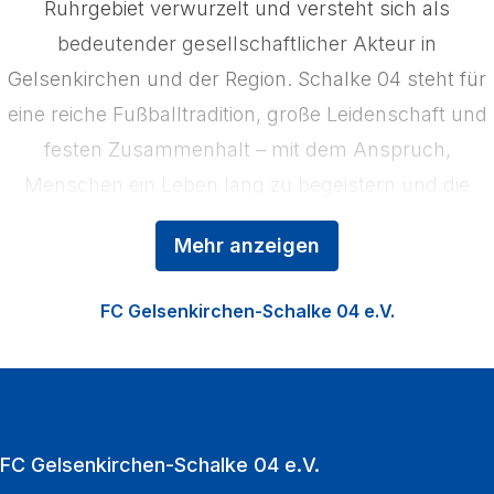
Ruhrgebiet verwurzelt und versteht sich als
bedeutender gesellschaftlicher Akteur in
Gelsenkirchen und der Region. Schalke 04 steht für
eine reiche Fußballtradition, große Leidenschaft und
festen Zusammenhalt – mit dem Anspruch,
Menschen ein Leben lang zu begeistern und die
Region zu stärken. Das Kerngeschäft der
Mehr anzeigen
Königsblauen ist der Profifußball, ergänzt durch die
Nachwuchsförderung in der Knappenschmiede, den
FC Gelsenkirchen-Schalke 04 e.V.
Fußball der Frauen sowie die Vermarktung der
VELTINS‑Arena als multifunktionale Event‑Location.
Zu den Heimspielen strömen jährlich über eine
Million Fußballfans in die VELTINS‑Arena.
FC Gelsenkirchen-Schalke 04 e.V.