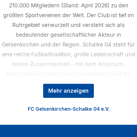
210.000 Mitgliedern (Stand: April 2026) zu den
größten Sportvereinen der Welt. Der Club ist tief im
Ruhrgebiet verwurzelt und versteht sich als
bedeutender gesellschaftlicher Akteur in
Gelsenkirchen und der Region. Schalke 04 steht für
eine reiche Fußballtradition, große Leidenschaft und
festen Zusammenhalt – mit dem Anspruch,
Menschen ein Leben lang zu begeistern und die
Region zu stärken. Das Kerngeschäft der
Mehr anzeigen
Königsblauen ist der Profifußball, ergänzt durch die
Nachwuchsförderung in der Knappenschmiede, den
FC Gelsenkirchen-Schalke 04 e.V.
Fußball der Frauen sowie die Vermarktung der
VELTINS‑Arena als multifunktionale Event‑Location.
Zu den Heimspielen strömen jährlich über eine