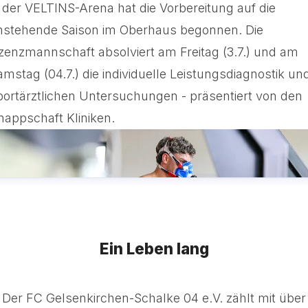
n der VELTINS-Arena hat die Vorbereitung auf die
nstehende Saison im Oberhaus begonnen. Die
izenzmannschaft absolviert am Freitag (3.7.) und am
amstag (04.7.) die individuelle Leistungsdiagnostik un
portärztlichen Untersuchungen - präsentiert von den
nappschaft Kliniken.
Ein Leben lang
Der FC Gelsenkirchen-Schalke 04 e.V. zählt mit über