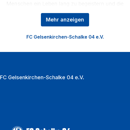
Menschen ein Leben lang zu begeistern und die
Region zu stärken. Das Kerngeschäft der
Mehr anzeigen
Königsblauen ist der Profifußball, ergänzt durch die
Nachwuchsförderung in der Knappenschmiede, den
FC Gelsenkirchen-Schalke 04 e.V.
Fußball der Frauen sowie die Vermarktung der
VELTINS‑Arena als multifunktionale Event‑Location.
Zu den Heimspielen strömen jährlich über eine
Million Fußballfans in die VELTINS‑Arena.
FC Gelsenkirchen-Schalke 04 e.V.