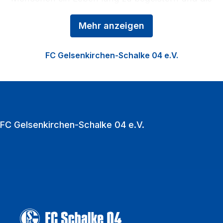
Region zu stärken. Das Kerngeschäft der
Mehr anzeigen
Königsblauen ist der Profifußball, ergänzt durch die
Nachwuchsförderung in der Knappenschmiede, den
FC Gelsenkirchen-Schalke 04 e.V.
Fußball der Frauen sowie die Vermarktung der
VELTINS‑Arena als multifunktionale Event‑Location.
Zu den Heimspielen strömen jährlich über eine
Million Fußballfans in die VELTINS‑Arena.
FC Gelsenkirchen-Schalke 04 e.V.