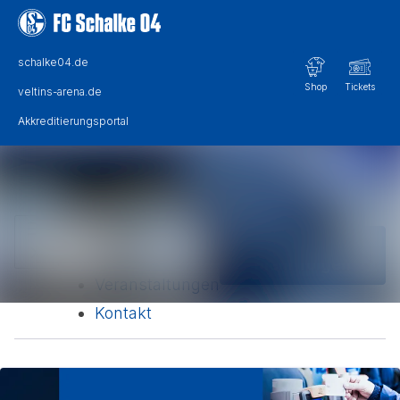
Im Newsroom suchen
Alle Meldungen
Folgen
Nicht
Mediengalerie
mehr folgen
Veranstaltungen
Kontakt