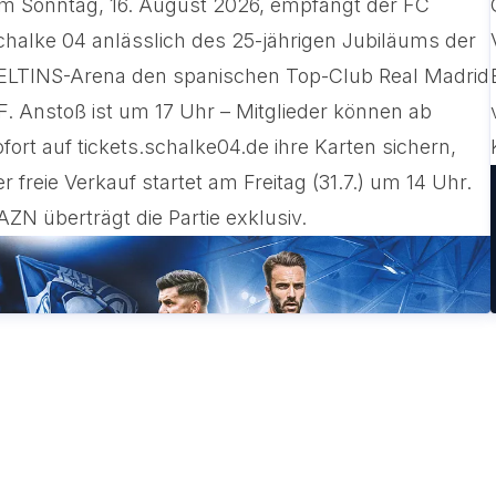
m Sonntag, 16. August 2026, empfängt der FC
chalke 04 anlässlich des 25-jährigen Jubiläums der
ELTINS-Arena den spanischen Top-Club Real Madrid
F. Anstoß ist um 17 Uhr – Mitglieder können ab
ofort auf tickets.schalke04.de ihre Karten sichern,
er freie Verkauf startet am Freitag (31.7.) um 14 Uhr.
AZN überträgt die Partie exklusiv.