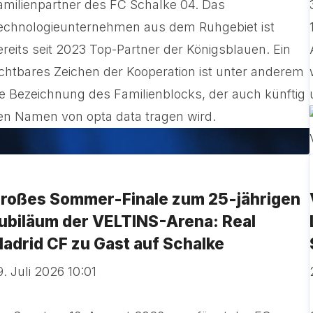
amilienpartner des FC Schalke 04. Das
echnologieunternehmen aus dem Ruhgebiet ist
ereits seit 2023 Top-Partner der Königsblauen. Ein
ichtbares Zeichen der Kooperation ist unter anderem
ie Bezeichnung des Familienblocks, der auch künftig
en Namen von opta data tragen wird.
roßes Sommer-Finale zum 25-jährigen
ubiläum der VELTINS-Arena: Real
adrid CF zu Gast auf Schalke
9. Juli 2026 10:01