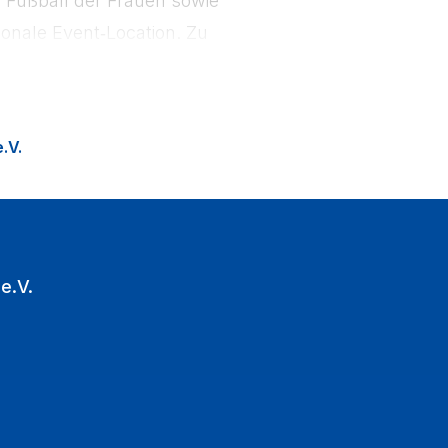
onale Event‑Location. Zu
ion Fußballfans in die
.V.
e.V.