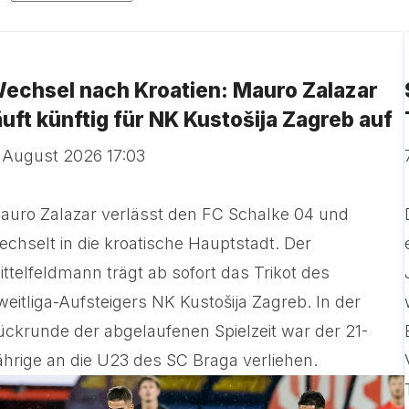
echsel nach Kroatien: Mauro Zalazar
äuft künftig für NK Kustošija Zagreb auf
. August 2026 17:03
auro Zalazar verlässt den FC Schalke 04 und
echselt in die kroatische Hauptstadt. Der
ittelfeldmann trägt ab sofort das Trikot des
weitliga-Aufsteigers NK Kustošija Zagreb. In der
ückrunde der abgelaufenen Spielzeit war der 21-
ährige an die U23 des SC Braga verliehen.