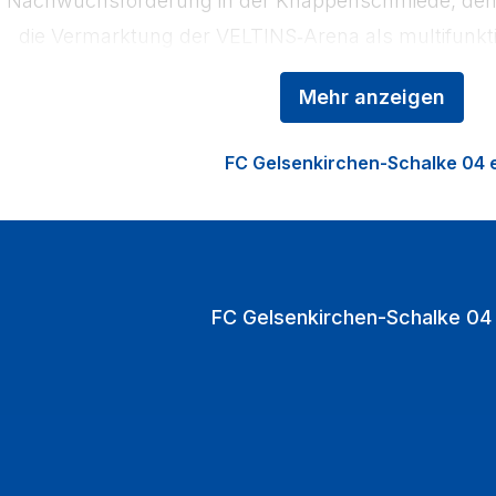
die Vermarktung der VELTINS‑Arena als multifunkti
den Heimspielen strömen jährlich über eine Mill
Mehr anzeigen
VELTINS‑Arena.
FC Gelsenkirchen-Schalke 04 e
FC Gelsenkirchen-Schalke 04 