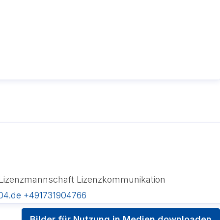
Lizenzmannschaft
Lizenzkommunikation
04.de
+491731904766
Bilder für Nutzung in Medien downloaden