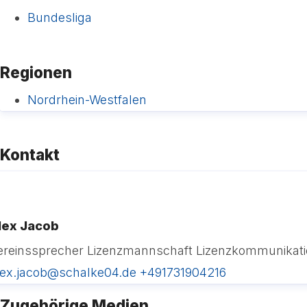
Bundesliga
Regionen
Nordrhein-Westfalen
Kontakt
lex Jacob
ereinssprecher Lizenzmannschaft
Lizenzkommunikati
lex.jacob@schalke04.de
+491731904216
Zugehörige Medien