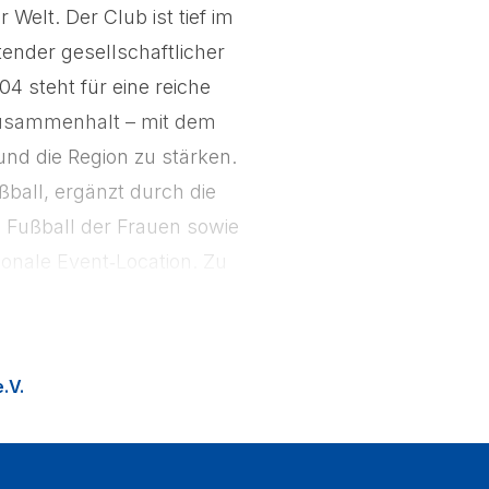
Welt. Der Club ist tief im
ender gesellschaftlicher
4 steht für eine reiche
 Zusammenhalt – mit dem
nd die Region zu stärken.
ßball, ergänzt durch die
Fußball der Frauen sowie
onale Event‑Location. Zu
ion Fußballfans in die
.V.