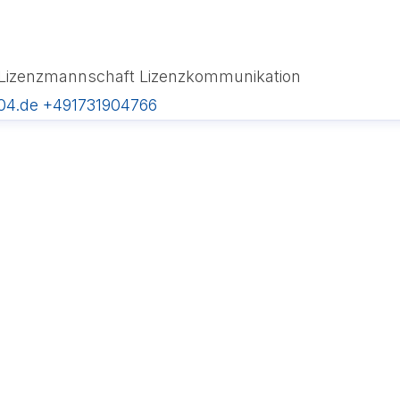
Lizenzmannschaft
Lizenzkommunikation
04.de
+491731904766