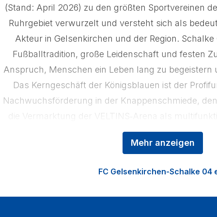
(Stand: April 2026) zu den größten Sportvereinen der 
Ruhrgebiet verwurzelt und versteht sich als bedeut
Akteur in Gelsenkirchen und der Region. Schalke 0
Fußballtradition, große Leidenschaft und festen
Anspruch, Menschen ein Leben lang zu begeistern u
Das Kerngeschäft der Königsblauen ist der Profifu
Nachwuchsförderung in der Knappenschmiede, den 
die Vermarktung der VELTINS‑Arena als multifunkti
den Heimspielen strömen jährlich über eine Mill
Mehr anzeigen
VELTINS‑Arena.
FC Gelsenkirchen-Schalke 04 e