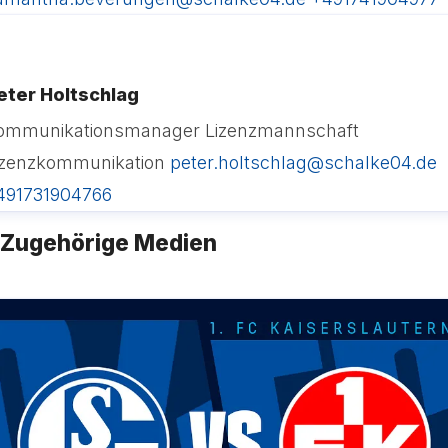
eter Holtschlag
ommunikationsmanager Lizenzmannschaft
izenzkommunikation
peter.holtschlag@schalke04.de
491731904766
Zugehörige Medien