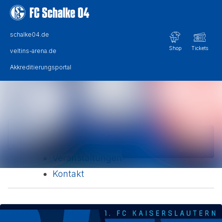
Im Newsroom suchen
Alle Meldungen
Folgen
Nicht
Mediengalerie
mehr folgen
Veranstaltungen
Kontakt