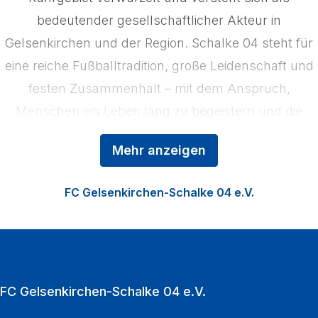
bedeutender gesellschaftlicher Akteur in
Gelsenkirchen und der Region. Schalke 04 steht für
eine reiche Fußballtradition, große Leidenschaft und
festen Zusammenhalt – mit dem Anspruch,
Menschen ein Leben lang zu begeistern und die
Region zu stärken. Das Kerngeschäft der
Mehr anzeigen
Königsblauen ist der Profifußball, ergänzt durch die
Nachwuchsförderung in der Knappenschmiede, den
FC Gelsenkirchen-Schalke 04 e.V.
Fußball der Frauen sowie die Vermarktung der
VELTINS‑Arena als multifunktionale Event‑Location.
Zu den Heimspielen strömen jährlich über eine
Million Fußballfans in die VELTINS‑Arena.
FC Gelsenkirchen-Schalke 04 e.V.