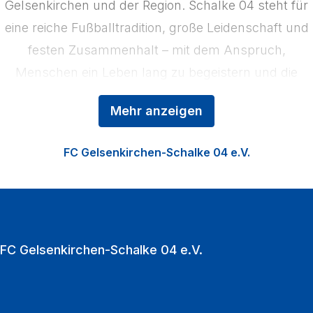
Gelsenkirchen und der Region. Schalke 04 steht für
eine reiche Fußballtradition, große Leidenschaft und
festen Zusammenhalt – mit dem Anspruch,
Menschen ein Leben lang zu begeistern und die
Region zu stärken. Das Kerngeschäft der
Mehr anzeigen
Königsblauen ist der Profifußball, ergänzt durch die
Nachwuchsförderung in der Knappenschmiede, den
FC Gelsenkirchen-Schalke 04 e.V.
Fußball der Frauen sowie die Vermarktung der
VELTINS‑Arena als multifunktionale Event‑Location.
Zu den Heimspielen strömen jährlich über eine
Million Fußballfans in die VELTINS‑Arena.
FC Gelsenkirchen-Schalke 04 e.V.