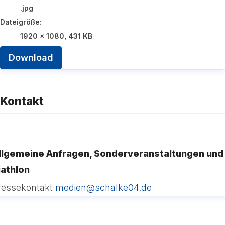
.jpg
Dateigröße:
1920 x 1080, 431 KB
Download
Kontakt
llgemeine Anfragen, Sonderveranstaltungen und
iathlon
ressekontakt
medien@schalke04.de