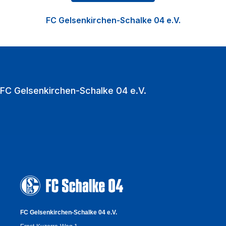
Nachwuchsförderung in der Knappenschmiede, den
FC Gelsenkirchen-Schalke 04 e.V.
Fußball der Frauen sowie die Vermarktung der
VELTINS‑Arena als multifunktionale Event‑Location.
Zu den Heimspielen strömen jährlich über eine
Million Fußballfans in die VELTINS‑Arena.
FC Gelsenkirchen-Schalke 04 e.V.