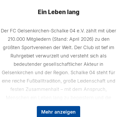
Ein Leben lang
Der FC Gelsenkirchen-Schalke 04 e.V. zählt mit über
210.000 Mitgliedern (Stand: April 2026) zu den
größten Sportvereinen der Welt. Der Club ist tief im
Ruhrgebiet verwurzelt und versteht sich als
bedeutender gesellschaftlicher Akteur in
Gelsenkirchen und der Region. Schalke 04 steht für
eine reiche Fußballtradition, große Leidenschaft und
festen Zusammenhalt – mit dem Anspruch,
Menschen ein Leben lang zu begeistern und die
Region zu stärken. Das Kerngeschäft der
Mehr anzeigen
Königsblauen ist der Profifußball, ergänzt durch die