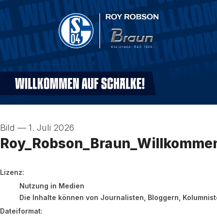
Bild
—
1. Juli 2026
Roy_Robson_Braun_Willkomme
go to media item
Lizenz:
Nutzung in Medien
Die Inhalte können von Journalisten, Bloggern, Kolumnis
Dateiformat: