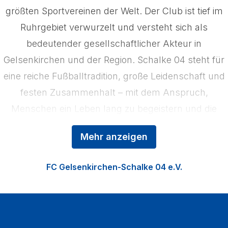
größten Sportvereinen der Welt. Der Club ist tief im
Ruhrgebiet verwurzelt und versteht sich als
bedeutender gesellschaftlicher Akteur in
Gelsenkirchen und der Region. Schalke 04 steht für
eine reiche Fußballtradition, große Leidenschaft und
festen Zusammenhalt – mit dem Anspruch,
Menschen ein Leben lang zu begeistern und die
Region zu stärken. Das Kerngeschäft der
Mehr anzeigen
Königsblauen ist der Profifußball, ergänzt durch die
Nachwuchsförderung in der Knappenschmiede, den
FC Gelsenkirchen-Schalke 04 e.V.
Fußball der Frauen sowie die Vermarktung der
VELTINS‑Arena als multifunktionale Event‑Location.
Zu den Heimspielen strömen jährlich über eine
Million Fußballfans in die VELTINS‑Arena.