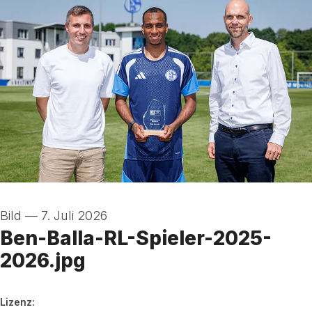
Bild
—
7. Juli 2026
Ben-Balla-RL-Spieler-2025-
2026.jpg
FC Schalke 04
Lizenz: