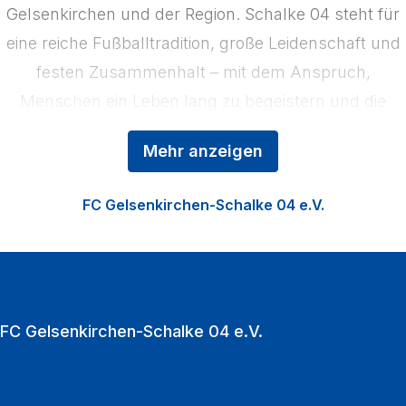
Gelsenkirchen und der Region. Schalke 04 steht für
eine reiche Fußballtradition, große Leidenschaft und
festen Zusammenhalt – mit dem Anspruch,
Menschen ein Leben lang zu begeistern und die
Region zu stärken. Das Kerngeschäft der
Mehr anzeigen
Königsblauen ist der Profifußball, ergänzt durch die
Nachwuchsförderung in der Knappenschmiede, den
FC Gelsenkirchen-Schalke 04 e.V.
Fußball der Frauen sowie die Vermarktung der
VELTINS‑Arena als multifunktionale Event‑Location.
Zu den Heimspielen strömen jährlich über eine
Million Fußballfans in die VELTINS‑Arena.
FC Gelsenkirchen-Schalke 04 e.V.