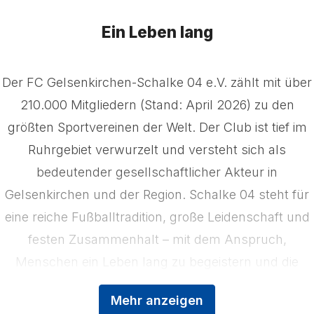
Ein Leben lang
Der FC Gelsenkirchen-Schalke 04 e.V. zählt mit über
210.000 Mitgliedern (Stand: April 2026) zu den
größten Sportvereinen der Welt. Der Club ist tief im
Ruhrgebiet verwurzelt und versteht sich als
bedeutender gesellschaftlicher Akteur in
Gelsenkirchen und der Region. Schalke 04 steht für
eine reiche Fußballtradition, große Leidenschaft und
festen Zusammenhalt – mit dem Anspruch,
Menschen ein Leben lang zu begeistern und die
Region zu stärken. Das Kerngeschäft der
Mehr anzeigen
Königsblauen ist der Profifußball, ergänzt durch die