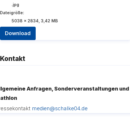
.jpg
Dateigröße:
5038 x 2834, 3,42 MB
Download
Kontakt
llgemeine Anfragen, Sonderveranstaltungen und
iathlon
ressekontakt
medien@schalke04.de