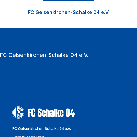
Nachwuchsförderung in der Knappenschmiede, den
FC Gelsenkirchen-Schalke 04 e.V.
Fußball der Frauen sowie die Vermarktung der
VELTINS‑Arena als multifunktionale Event‑Location.
Zu den Heimspielen strömen jährlich über eine
Million Fußballfans in die VELTINS‑Arena.
FC Gelsenkirchen-Schalke 04 e.V.