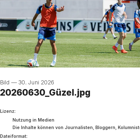
Bild
—
30. Juni 2026
20260630_Güzel.jpg
go to media item
Lizenz:
Nutzung in Medien
Die Inhalte können von Journalisten, Bloggern, Kolumnis
Dateiformat: