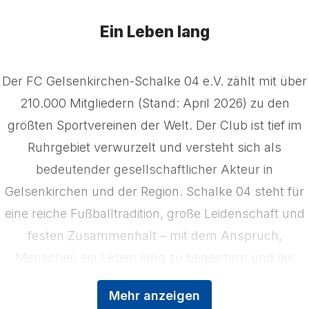
Ein Leben lang
Der FC Gelsenkirchen-Schalke 04 e.V. zählt mit über
210.000 Mitgliedern (Stand: April 2026) zu den
größten Sportvereinen der Welt. Der Club ist tief im
Ruhrgebiet verwurzelt und versteht sich als
bedeutender gesellschaftlicher Akteur in
Gelsenkirchen und der Region. Schalke 04 steht für
eine reiche Fußballtradition, große Leidenschaft und
festen Zusammenhalt – mit dem Anspruch,
Menschen ein Leben lang zu begeistern und die
Region zu stärken. Das Kerngeschäft der
Mehr anzeigen
Königsblauen ist der Profifußball, ergänzt durch die