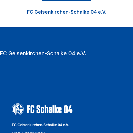
Nachwuchsförderung in der Knappenschmiede, den
FC Gelsenkirchen-Schalke 04 e.V.
Fußball der Frauen sowie die Vermarktung der
VELTINS‑Arena als multifunktionale Event‑Location.
Zu den Heimspielen strömen jährlich über eine
Million Fußballfans in die VELTINS‑Arena.
FC Gelsenkirchen-Schalke 04 e.V.