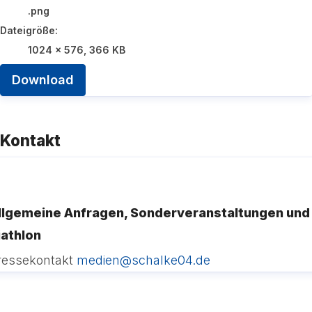
.png
Dateigröße:
1024 x 576, 366 KB
Download
Kontakt
llgemeine Anfragen, Sonderveranstaltungen und
iathlon
ressekontakt
medien@schalke04.de