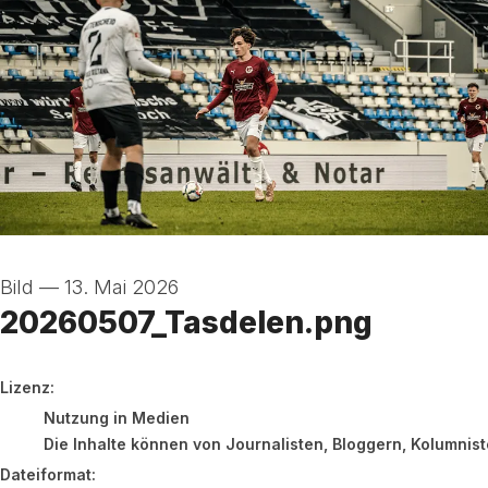
Bild
—
13. Mai 2026
20260507_Tasdelen.png
go to media item
Lizenz:
Nutzung in Medien
Die Inhalte können von Journalisten, Bloggern, Kolumnis
Dateiformat: