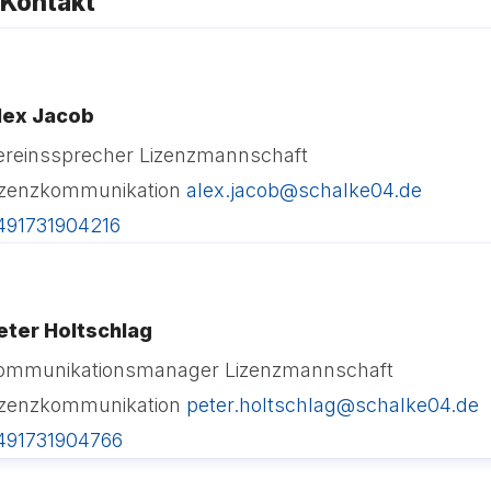
Kontakt
lex Jacob
ereinssprecher Lizenzmannschaft
izenzkommunikation
alex.jacob@schalke04.de
491731904216
eter Holtschlag
ommunikationsmanager Lizenzmannschaft
izenzkommunikation
peter.holtschlag@schalke04.de
491731904766