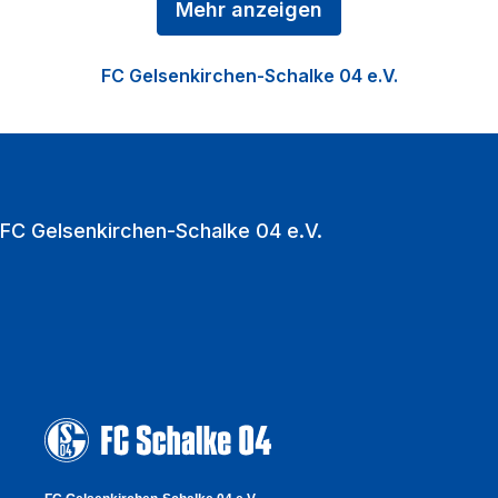
Mehr anzeigen
Königsblauen ist der Profifußball, ergänzt durch die
Nachwuchsförderung in der Knappenschmiede, den
FC Gelsenkirchen-Schalke 04 e.V.
Fußball der Frauen sowie die Vermarktung der
VELTINS‑Arena als multifunktionale Event‑Location.
Zu den Heimspielen strömen jährlich über eine
Million Fußballfans in die VELTINS‑Arena.
FC Gelsenkirchen-Schalke 04 e.V.